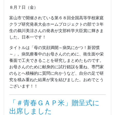
８月７日（金）
富山市で開催されている第６８回全国高等学校家庭
クラブ研究発表大会ホームプロジェクトの部で３年
生の鵜川美涼さんの発表が文部科学大臣賞に輝きま
した。日本一です！
タイトルは「母の笑顔満開～病気にかつ！新習慣
～」。病気療養中のお母さんのために、衛生面や栄
養面で工夫できることを研究しまとめたものです。
お母さんのために献身的に試行錯誤を重ね、専門家
のもとへ積極的に質問に向かうなど、自分の足で研
究を積み重ねた結果が実を結びました。おめでとう
ございます！！
「＃青春ＧＡＰ米」贈呈式に
出席しました