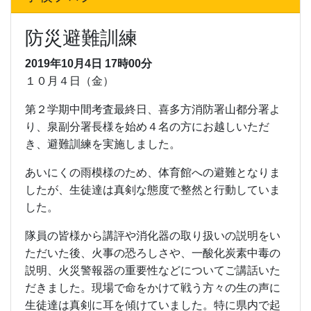
防災避難訓練
2019年10月4日
17時00分
１０月４日（金）
第２学期中間考査最終日、喜多方消防署山都分署よ
り、泉副分署長様を始め４名の方にお越しいただ
き、避難訓練を実施しました。
あいにくの雨模様のため、体育館への避難となりま
したが、生徒達は真剣な態度で整然と行動していま
した。
隊員の皆様から講評や消化器の取り扱いの説明をい
ただいた後、火事の恐ろしさや、一酸化炭素中毒の
説明、火災警報器の重要性などについてご講話いた
だきました。現場で命をかけて戦う方々の生の声に
生徒達は真剣に耳を傾けていました。特に県内で起