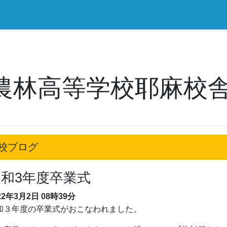
農林高等学校耶麻校
校ブログ
令和3年度卒業式
22年3月2日
08時39分
和３年度の卒業式がおこなわれました。