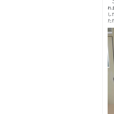
ご
れ
し
た